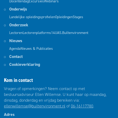
Docentendag
Excursies
Webinars
Onderwijs
Landelijke opleidingsprofielen
Opleidingen
Stages
Onderzoek
Lectoren
Lectorenplatforms
14UAS.Builtenvironment
Nieuws
Agenda
Nieuws & Publicaties
Contact
Cookieverklaring
Kom in contact
Vragen of opmerkingen? Neem contact op met
bestuursadviseur Ellen Willemse. U kunt haar op maandag,
dinsdag, donderdag en vrijdag bereiken via:
ellenwillemse@builtenvironment.nl
of
06-16117780
.
Adres