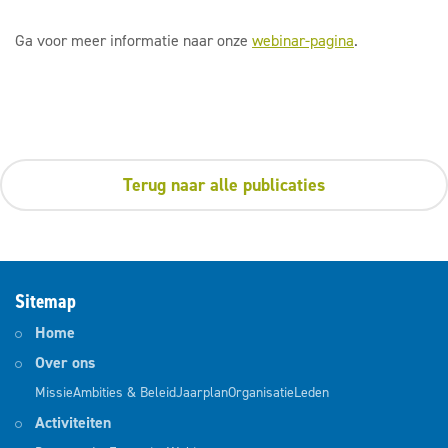
Ga voor meer informatie naar onze
webinar-pagina
.
Terug naar alle publicaties
Sitemap
Home
Over ons
Missie
Ambities & Beleid
Jaarplan
Organisatie
Leden
Activiteiten