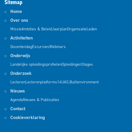
Sitemap
Home
Over ons
Missie
Ambities & Beleid
Jaarplan
Organisatie
Leden
Activiteiten
Docentendag
Excursies
Webinars
Onderwijs
Landelijke opleidingsprofielen
Opleidingen
Stages
Onderzoek
Lectoren
Lectorenplatforms
14UAS.Builtenvironment
Nieuws
Agenda
Nieuws & Publicaties
Contact
Cookieverklaring