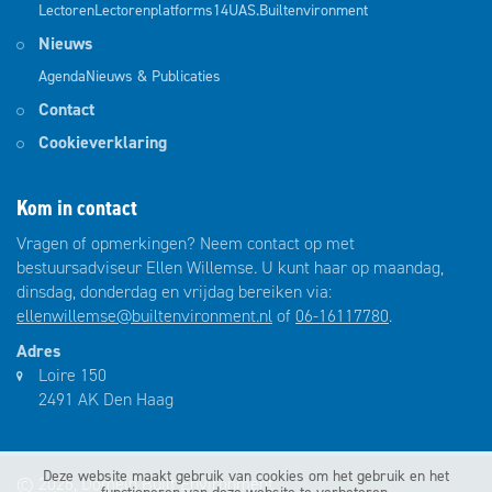
Lectoren
Lectorenplatforms
14UAS.Builtenvironment
Nieuws
Agenda
Nieuws & Publicaties
Contact
Cookieverklaring
Kom in contact
Vragen of opmerkingen? Neem contact op met
bestuursadviseur Ellen Willemse. U kunt haar op maandag,
dinsdag, donderdag en vrijdag bereiken via:
ellenwillemse@builtenvironment.nl
of
06-16117780
.
Adres
Loire 150
2491 AK Den Haag
Deze website maakt gebruik van cookies om het gebruik en het
© 2026, Domein Built Environment