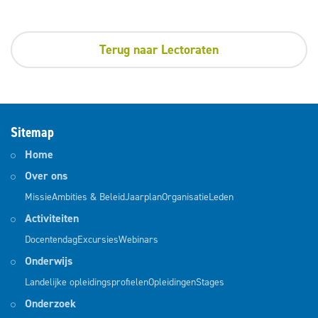
Terug naar Lectoraten
Sitemap
Home
Over ons
Missie
Ambities & Beleid
Jaarplan
Organisatie
Leden
Activiteiten
Docentendag
Excursies
Webinars
Onderwijs
Landelijke opleidingsprofielen
Opleidingen
Stages
Onderzoek