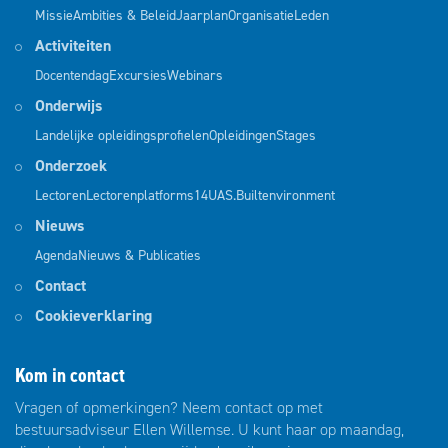
Missie
Ambities & Beleid
Jaarplan
Organisatie
Leden
Activiteiten
Docentendag
Excursies
Webinars
Onderwijs
Landelijke opleidingsprofielen
Opleidingen
Stages
Onderzoek
Lectoren
Lectorenplatforms
14UAS.Builtenvironment
Nieuws
Agenda
Nieuws & Publicaties
Contact
Cookieverklaring
Kom in contact
Vragen of opmerkingen? Neem contact op met
bestuursadviseur Ellen Willemse. U kunt haar op maandag,